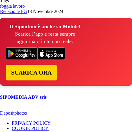
Tags
foggia
lavoro
Redazione FG
18 Novembre 2024
Il Sipontino è anche su Mobile!
Scarica l’app e resta sempre
aggiornato in tempo reale.
SCARICA ORA
© Copyright 2026, All Rights Reserved | foggiareporter.it by
SIPOMEDIA ADV srls
| P.iva 04409080712 - Supplemento della
testata giornalistica ilsipontino.net - Reg. Tribunale Foggia n. 532/2007
- Direttore: Luca Pernice -- Stock Photos provided by our partner
Depositphotos
PRIVACY POLICY
COOKIE POLICY