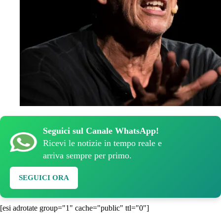
Seguici sul Canale WhatsApp!
Ricevi le notizie in tempo reale e
arriva sempre per primo.
SEGUICI ORA
[esi adrotate group="1" cache="public" ttl="0"]