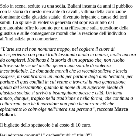
Solo in scena, seduto su una sedia, Baliani incanta da anni il pubblico
con la storia di questo mercante di cavalli, vittima della corruzione
dominante della giustizia statale, divenuto brigante a causa dei torti
subiti. La spirale di violenza generata dal sopruso subito dal
protagonista offre lo spunto per una riflessione sulla questione della
giustizia e sulle conseguenze morali che la reazione dell’individuo
all’ingiustizia può comportare.
“L’arte sta nel non nominare troppo, nel cogliere il cuore di
un’esperienza con pochi tratti lasciando molto in ombra, molto ancora
da compiersi. Kohlhaas è la storia di un sopruso che, non risolto
attraverso le vie del diritto, genera una spirale di violenza
incontrollabile. Le domande morali che la vicenda solleva e lascia
sospese, mi sembrarono un modo per parlare degli anni Settanta, per
parlare di quei conflitti in cui venne a trovarsi la mia generazione,
quella del Sessantotto, quando in nome di un superiore ideale di
giustizia sociale si arrivò a insanguinare piazze e città. Un tema
antico, dunque, tragico nella tradizione e nella forma, che continua a
catturarmi, perché il narratore non può che narrare ciò che
epicamente lo coinvolge nell’intera sua persona”,
racconta
Marco
Baliani.
Il biglietto dello spettacolo è al costo di 10 euro.
[esi adrotate group="1" cache="public" ttl="0"]