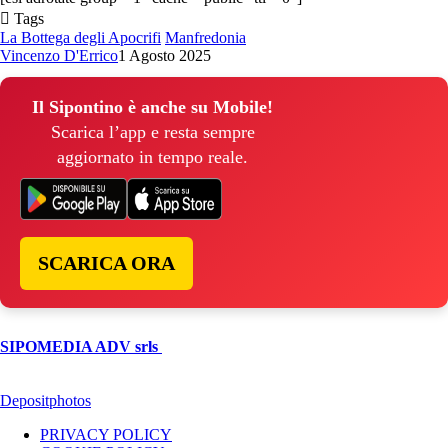
Tags
La Bottega degli Apocrifi
Manfredonia
Vincenzo D'Errico
1 Agosto 2025
Il Sipontino è anche su Mobile!
Scarica l’app e resta sempre
aggiornato in tempo reale.
SCARICA ORA
© Copyright 2026, All Rights Reserved | foggiareporter.it by
SIPOMEDIA ADV srls
| P.iva 04409080712 - Supplemento della
testata giornalistica ilsipontino.net - Reg. Tribunale Foggia n. 532/2007
- Direttore: Luca Pernice -- Stock Photos provided by our partner
Depositphotos
PRIVACY POLICY