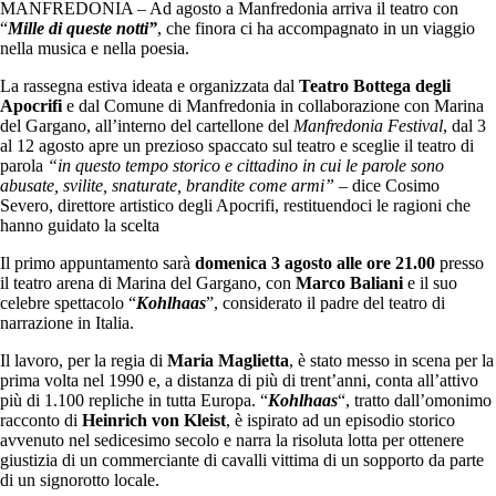
MANFREDONIA – Ad agosto a Manfredonia arriva il teatro con
“
Mille di queste notti”
, che finora ci ha accompagnato in un viaggio
nella musica e nella poesia.
La rassegna estiva ideata e organizzata dal
Teatro Bottega degli
Apocrifi
e dal Comune di Manfredonia in collaborazione con Marina
del Gargano, all’interno del cartellone del
Manfredonia Festival
, dal 3
al 12 agosto apre un prezioso spaccato sul teatro e sceglie il teatro di
parola
“in questo tempo storico e cittadino in cui le parole sono
abusate, svilite, snaturate, brandite come armi” –
dice Cosimo
Severo, direttore artistico degli Apocrifi, restituendoci le ragioni che
hanno guidato la scelta
Il primo appuntamento sarà
domenica 3 agosto alle ore 21.00
presso
il teatro arena di Marina del Gargano, con
Marco Baliani
e il suo
celebre spettacolo “
Kohlhaas
”, considerato il padre del teatro di
narrazione in Italia.
Il lavoro, per la regia di
Maria Maglietta
, è stato messo in scena per la
prima volta nel 1990 e, a distanza di più di trent’anni, conta all’attivo
più di 1.100 repliche in tutta Europa. “
Kohlhaas
“, tratto dall’omonimo
racconto di
Heinrich von Kleist
, è ispirato ad un episodio storico
avvenuto nel sedicesimo secolo e narra la risoluta lotta per ottenere
giustizia di un commerciante di cavalli vittima di un sopporto da parte
di un signorotto locale.