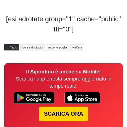
[esi adrotate group="1" cache="public"
ttl="0"]
Tags
borse di studio
regione puglia
welfare
Il Sipontino è anche su Mobile!
Scarica l’app e resta sempre aggiornato in
tempo reale.
SCARICA ORA