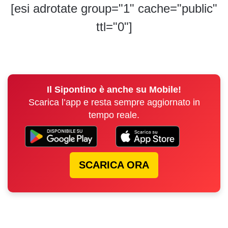
[esi adrotate group="1" cache="public"
ttl="0"]
Il Sipontino è anche su Mobile!
Scarica l’app e resta sempre aggiornato in
tempo reale.
SCARICA ORA