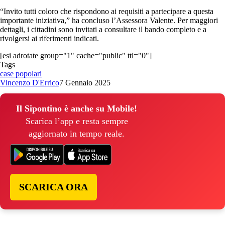
“Invito tutti coloro che rispondono ai requisiti a partecipare a questa
importante iniziativa,” ha concluso l’Assessora Valente. Per maggiori
dettagli, i cittadini sono invitati a consultare il bando completo e a
rivolgersi ai riferimenti indicati.
[esi adrotate group="1" cache="public" ttl="0"]
Tags
case popolari
Vincenzo D'Errico
7 Gennaio 2025
Il Sipontino è anche su Mobile!
Scarica l’app e resta sempre
aggiornato in tempo reale.
SCARICA ORA
© Copyright 2026, All Rights Reserved | foggiareporter.it by