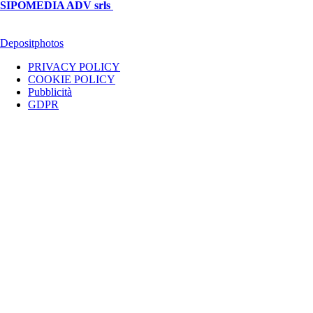
SIPOMEDIA ADV srls
| P.iva 04409080712 - Supplemento della
testata giornalistica ilsipontino.net - Reg. Tribunale Foggia n. 532/2007
- Direttore: Luca Pernice -- Stock Photos provided by our partner
Depositphotos
PRIVACY POLICY
COOKIE POLICY
Pubblicità
GDPR