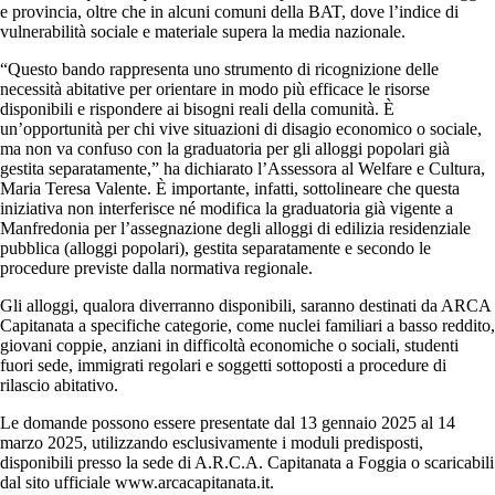
e provincia, oltre che in alcuni comuni della BAT, dove l’indice di
vulnerabilità sociale e materiale supera la media nazionale.
“Questo bando rappresenta uno strumento di ricognizione delle
necessità abitative per orientare in modo più efficace le risorse
disponibili e rispondere ai bisogni reali della comunità. È
un’opportunità per chi vive situazioni di disagio economico o sociale,
ma non va confuso con la graduatoria per gli alloggi popolari già
gestita separatamente,” ha dichiarato l’Assessora al Welfare e Cultura,
Maria Teresa Valente. È importante, infatti, sottolineare che questa
iniziativa non interferisce né modifica la graduatoria già vigente a
Manfredonia per l’assegnazione degli alloggi di edilizia residenziale
pubblica (alloggi popolari), gestita separatamente e secondo le
procedure previste dalla normativa regionale.
Gli alloggi, qualora diverranno disponibili, saranno destinati da ARCA
Capitanata a specifiche categorie, come nuclei familiari a basso reddito,
giovani coppie, anziani in difficoltà economiche o sociali, studenti
fuori sede, immigrati regolari e soggetti sottoposti a procedure di
rilascio abitativo.
Le domande possono essere presentate dal 13 gennaio 2025 al 14
marzo 2025, utilizzando esclusivamente i moduli predisposti,
disponibili presso la sede di A.R.C.A. Capitanata a Foggia o scaricabili
dal sito ufficiale www.arcacapitanata.it.