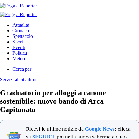
Attualità
Cronaca
Spettacolo
Sport
Eventi
Politica
Meteo
Cerca per
Servizi al cittadino
Graduatoria per alloggi a canone
sostenibile: nuovo bando di Arca
Capitanata
Ricevi le ultime notizie da
Google News
: clicca
su
SEGUICI
, poi nella nuova schermata clicca