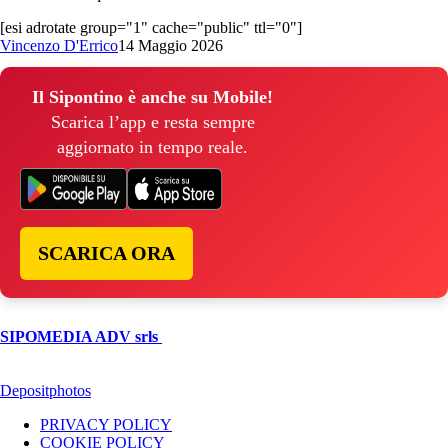
[esi adrotate group="1" cache="public" ttl="0"]
Vincenzo D'Errico
14 Maggio 2026
Il Sipontino è anche su Mobile!
Scarica l’app e resta sempre
aggiornato in tempo reale.
SCARICA ORA
© Copyright 2026, All Rights Reserved | foggiareporter.it by
SIPOMEDIA ADV srls
| P.iva 04409080712 - Supplemento della
testata giornalistica ilsipontino.net - Reg. Tribunale Foggia n. 532/2007
- Direttore: Luca Pernice -- Stock Photos provided by our partner
Depositphotos
PRIVACY POLICY
COOKIE POLICY