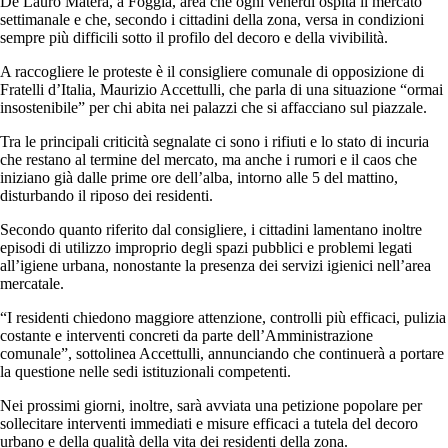
De Lauro Matera, a Foggia, area che ogni venerdì ospita il mercato
settimanale e che, secondo i cittadini della zona, versa in condizioni
sempre più difficili sotto il profilo del decoro e della vivibilità.
A raccogliere le proteste è il consigliere comunale di opposizione di
Fratelli d’Italia, Maurizio Accettulli, che parla di una situazione “ormai
insostenibile” per chi abita nei palazzi che si affacciano sul piazzale.
Tra le principali criticità segnalate ci sono i rifiuti e lo stato di incuria
che restano al termine del mercato, ma anche i rumori e il caos che
iniziano già dalle prime ore dell’alba, intorno alle 5 del mattino,
disturbando il riposo dei residenti.
Secondo quanto riferito dal consigliere, i cittadini lamentano inoltre
episodi di utilizzo improprio degli spazi pubblici e problemi legati
all’igiene urbana, nonostante la presenza dei servizi igienici nell’area
mercatale.
“I residenti chiedono maggiore attenzione, controlli più efficaci, pulizia
costante e interventi concreti da parte dell’Amministrazione
comunale”, sottolinea Accettulli, annunciando che continuerà a portare
la questione nelle sedi istituzionali competenti.
Nei prossimi giorni, inoltre, sarà avviata una petizione popolare per
sollecitare interventi immediati e misure efficaci a tutela del decoro
urbano e della qualità della vita dei residenti della zona.