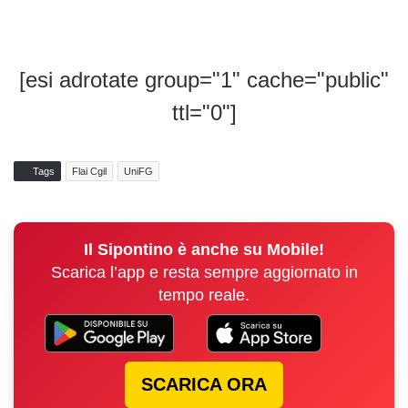
[esi adrotate group="1" cache="public"
ttl="0"]
Tags
Flai Cgil
UniFG
Il Sipontino è anche su Mobile!
Scarica l’app e resta sempre aggiornato in
tempo reale.
SCARICA ORA