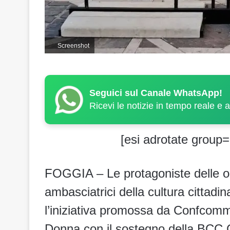
Screenshot
Seguici sul Canale WhatsApp!
Ricevi le notizie in tempo reale e 
[esi adrotate group=
FOGGIA – Le protagoniste delle o
ambasciatrici della cultura cittadi
l’iniziativa promossa da Confcomme
Donna con il sostegno della BCC C