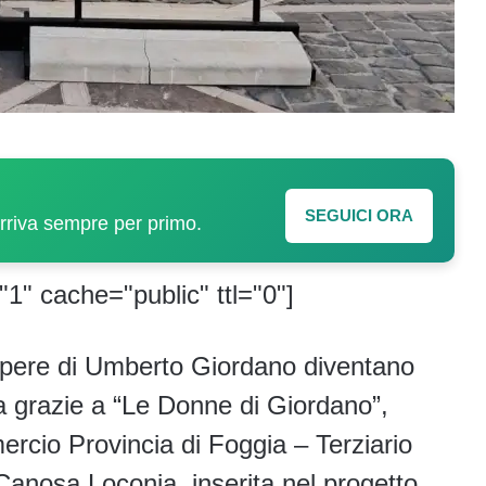
SEGUICI ORA
arriva sempre per primo.
"1" cache="public" ttl="0"]
pere di Umberto Giordano diventano
na grazie a “Le Donne di Giordano”,
rcio Provincia di Foggia – Terziario
anosa Loconia, inserita nel progetto