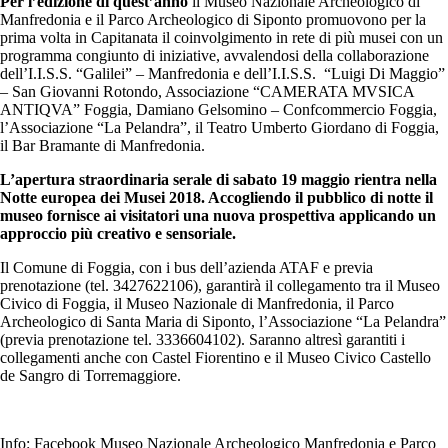
Per l’edizione di quest’anno
il Museo Nazionale Archeologico di
Manfredonia e il Parco Archeologico di Siponto promuovono per la
prima volta in Capitanata il coinvolgimento in rete di più musei con un
programma congiunto di iniziative, avvalendosi della collaborazione
dell’I.I.S.S. “Galilei” – Manfredonia e dell’I.I.S.S. “Luigi Di Maggio”
– San Giovanni Rotondo, Associazione “CAMERATA MVSICA
ANTIQVA” Foggia, Damiano Gelsomino – Confcommercio Foggia,
l’Associazione “La Pelandra”, il Teatro Umberto Giordano di Foggia,
il Bar Bramante di Manfredonia.
L’apertura straordinaria serale di sabato 19 maggio rientra nella
Notte europea dei Musei 2018. Accogliendo il pubblico di notte il
museo fornisce ai visitatori una nuova prospettiva applicando un
approccio più creativo e sensoriale.
Il Comune di Foggia, con i bus dell’azienda ATAF e previa
prenotazione (tel. 3427622106), garantirà il collegamento tra il Museo
Civico di Foggia, il Museo Nazionale di Manfredonia, il Parco
Archeologico di Santa Maria di Siponto, l’Associazione “La Pelandra”
(previa prenotazione tel. 3336604102). Saranno altresì garantiti i
collegamenti anche con Castel Fiorentino e il Museo Civico Castello
de Sangro di Torremaggiore.
Info: Facebook Museo Nazionale Archeologico Manfredonia e Parco