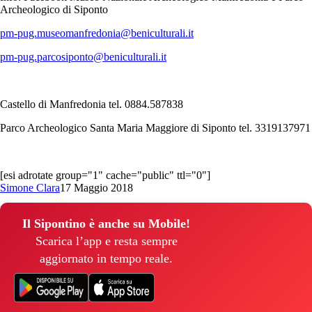
Archeologico di Siponto
pm-pug.museomanfredonia@beniculturali.it
pm-pug.parcosiponto@beniculturali.it
Castello di Manfredonia tel. 0884.587838
Parco Archeologico Santa Maria Maggiore di Siponto tel. 3319137971
[esi adrotate group="1" cache="public" ttl="0"]
Simone Clara
17 Maggio 2018
Il Sipontino è anche su Mobile!
Scarica l’app e resta sempre
aggiornato in tempo reale.