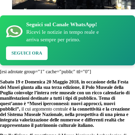
Seguici sul Canale WhatsApp!
Ricevi le notizie in tempo reale e
arriva sempre per primo.
SEGUICI ORA
[esi adrotate group="1" cache="public" ttl="0"]
Sabato 19 e Domenica 20 Maggio 2018, in occasione della Festa
dei Musei giunta alla sua terza edizione, il Polo Museale della
Puglia coinvolge l’intera rete museale con un ricco calendario di
manifestazioni destinate a tutti i tipi di pubblico. Tema di
quest’anno è
“
Musei iperconnessi: nuovi approcci, nuovi
pubblici”,
il cui argomento centrale
è la connettività e la creazione
del Sistema Museale Nazionale, nella prospettiva di una piena e
integrata valorizzazione delle numerose e differenti realtà che
rappresentano il patrimonio culturale italiano.