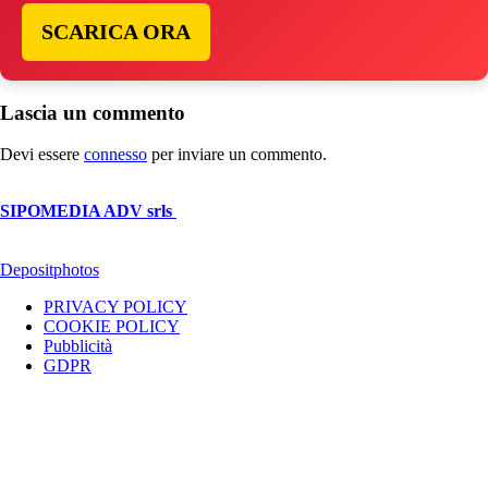
SCARICA ORA
Lascia un commento
Devi essere
connesso
per inviare un commento.
© Copyright 2026, All Rights Reserved | foggiareporter.it by
SIPOMEDIA ADV srls
| P.iva 04409080712 - Supplemento della
testata giornalistica ilsipontino.net - Reg. Tribunale Foggia n. 532/2007
- Direttore: Luca Pernice -- Stock Photos provided by our partner
Depositphotos
PRIVACY POLICY
COOKIE POLICY
Pubblicità
GDPR