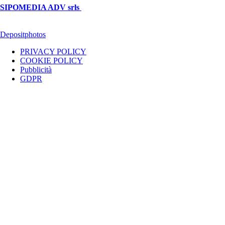
SIPOMEDIA ADV srls
| P.iva 04409080712 - Supplemento della
testata giornalistica ilsipontino.net - Reg. Tribunale Foggia n. 532/2007
- Direttore: Luca Pernice -- Stock Photos provided by our partner
Depositphotos
PRIVACY POLICY
COOKIE POLICY
Pubblicità
GDPR