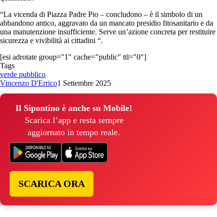
“La vicenda di Piazza Padre Pio – concludono – è il simbolo di un
abbandono antico, aggravato da un mancato presidio fitosanitario e da
una manutenzione insufficiente. Serve un’azione concreta per restituire
sicurezza e vivibilità ai cittadini “.
[esi adrotate group="1" cache="public" ttl="0"]
Tags
verde pubblico
Vincenzo D'Errico
1 Settembre 2025
Il Sipontino è anche su Mobile!
Scarica l’app e resta sempre
aggiornato in tempo reale.
SCARICA ORA
© Copyright 2026, All Rights Reserved | foggiareporter.it by