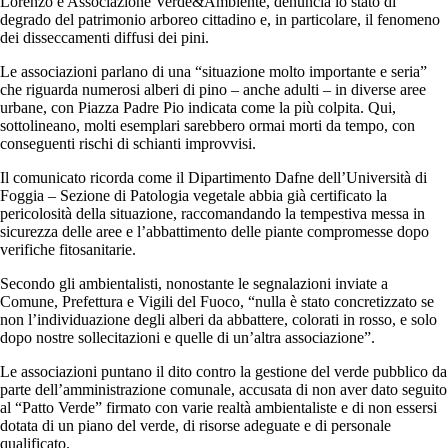
Lorenzo e Associazione Verde&Ambiente, denuncia lo stato di
degrado del patrimonio arboreo cittadino e, in particolare, il fenomeno
dei disseccamenti diffusi dei pini.
Le associazioni parlano di una “situazione molto importante e seria”
che riguarda numerosi alberi di pino – anche adulti – in diverse aree
urbane, con Piazza Padre Pio indicata come la più colpita. Qui,
sottolineano, molti esemplari sarebbero ormai morti da tempo, con
conseguenti rischi di schianti improvvisi.
Il comunicato ricorda come il Dipartimento Dafne dell’Università di
Foggia – Sezione di Patologia vegetale abbia già certificato la
pericolosità della situazione, raccomandando la tempestiva messa in
sicurezza delle aree e l’abbattimento delle piante compromesse dopo
verifiche fitosanitarie.
Secondo gli ambientalisti, nonostante le segnalazioni inviate a
Comune, Prefettura e Vigili del Fuoco, “nulla è stato concretizzato se
non l’individuazione degli alberi da abbattere, colorati in rosso, e solo
dopo nostre sollecitazioni e quelle di un’altra associazione”.
Le associazioni puntano il dito contro la gestione del verde pubblico da
parte dell’amministrazione comunale, accusata di non aver dato seguito
al “Patto Verde” firmato con varie realtà ambientaliste e di non essersi
dotata di un piano del verde, di risorse adeguate e di personale
qualificato.