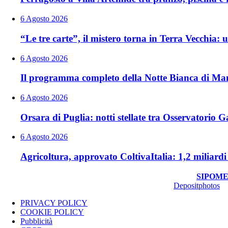
6 Agosto 2026
“Le tre carte”, il mistero torna in Terra Vecchia
6 Agosto 2026
Il programma completo della Notte Bianca di Man
6 Agosto 2026
Orsara di Puglia: notti stellate tra Osservatorio Ga
6 Agosto 2026
Agricoltura, approvato ColtivaItalia: 1,2 miliardi 
© Copyright 2026, All Rights Reserved | foggiareporter.it by
SIPOME
Luca Pernice -- Stock Photos provided by our partner
Depositphotos
PRIVACY POLICY
COOKIE POLICY
Pubblicità