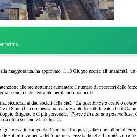
per primo.
 dalla maggioranza, ha approvato- il 13 Giugno scorso all’unanimità- un
attenzione alle ore notturne; aumentare il numero di operatori delle forze d
igura ritenuta indispensabile per il coordinamento.
a sicurezza ai dati sociali della città. “
La questione ha assunto contorn
 14 e i 18 anni ha commesso un reato. Bonito ha sottolineato che il Comm
 doppio dirigente e di più personale. “
Forse è in atto una pax mafiosa. C
esenti di sostenere la richiesta.
nti già messi in campo dal Comune. Tra questi, oltre due milioni di euro 
le e il rafforzamento dell’organico, passato da 29 a 44 unità, con altre 