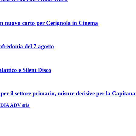
: un nuovo corto per Cerignola in Cinema
fredonia del 7 agosto
lattico e Silent Disco
per il settore primario, misure decisive per la Capitana
DIA ADV srls
| P.iva 04409080712 - Supplemento della testata giornali