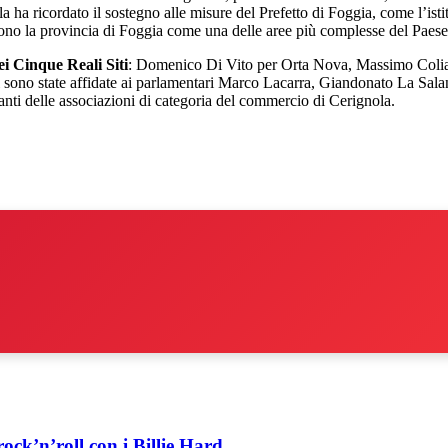
lla ha ricordato il sostegno alle misure del Prefetto di Foggia, come l’isti
vono la provincia di Foggia come una delle aree più complesse del Paese
ei Cinque Reali Siti
: Domenico Di Vito per Orta Nova, Massimo Colia p
i sono state affidate ai parlamentari Marco Lacarra, Giandonato La Sala
ntanti delle associazioni di categoria del commercio di Cerignola.
ock’n’roll con i Billie Hard