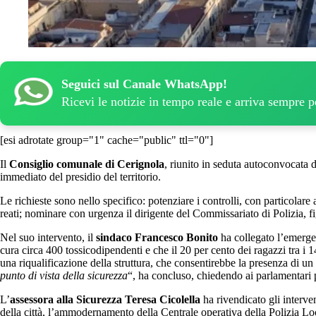
Seguici sul Canale WhatsApp!
Ricevi le notizie in tempo reale e arriva sempre 
[esi adrotate group="1" cache="public" ttl="0"]
Il
Consiglio comunale di Cerignola
, riunito in seduta autoconvocata
immediato del presidio del territorio.
Le richieste sono nello specifico: potenziare i controlli, con particolare 
reati; nominare con urgenza il dirigente del Commissariato di Polizia, f
Nel suo intervento, il
sindaco Francesco Bonito
ha collegato l’emergenz
cura circa 400 tossicodipendenti e che il 20 per cento dei ragazzi tra i
una riqualificazione della struttura, che consentirebbe la presenza di un
punto di vista della sicurezza
“, ha concluso, chiedendo ai parlamentari pr
L’
assessora alla Sicurezza Teresa Cicolella
ha rivendicato gli interve
della città, l’ammodernamento della Centrale operativa della Polizia Loca