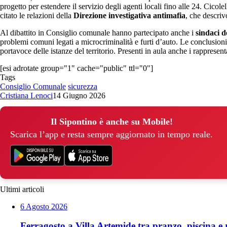
progetto per estendere il servizio degli agenti locali fino alle 24. Cicole
citato le relazioni della
Direzione investigativa antimafia
, che descri
Al dibattito in Consiglio comunale hanno partecipato anche i
sindaci d
problemi comuni legati a microcriminalità e furti d’auto. Le conclusion
portavoce delle istanze del territorio. Presenti in aula anche i rapprese
[esi adrotate group="1" cache="public" ttl="0"]
Tags
Consiglio Comunale
sicurezza
Cristiana Lenoci
14 Giugno 2026
Il Sipontino è anche su Mobile!
Scarica l’app e resta sempre aggiornato in tempo reale.
Ultimi articoli
6 Agosto 2026
Ferragosto a Villa Artemide tra pranzo, piscina e r