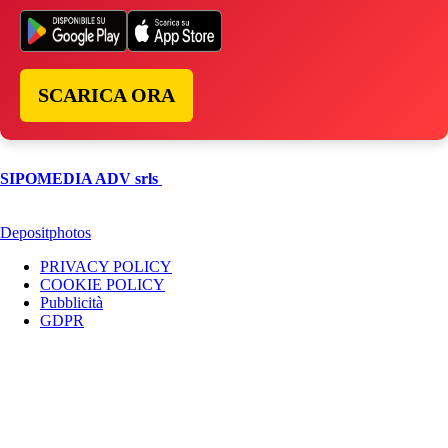
SCARICA ORA
© Copyright 2026, All Rights Reserved | foggiareporter.it by
SIPOMEDIA ADV srls
| P.iva 04409080712 - Supplemento della
testata giornalistica ilsipontino.net - Reg. Tribunale Foggia n. 532/2007
- Direttore: Luca Pernice -- Stock Photos provided by our partner
Depositphotos
PRIVACY POLICY
COOKIE POLICY
Pubblicità
GDPR