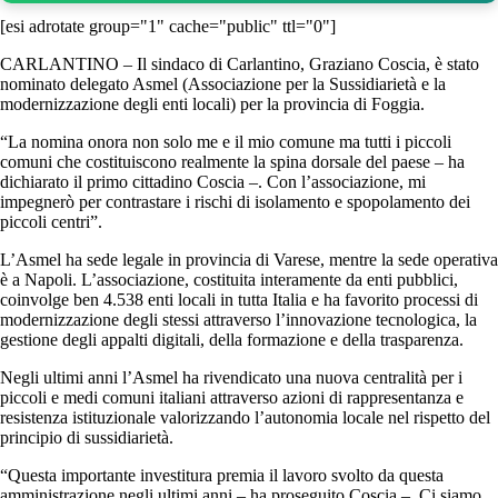
[esi adrotate group="1" cache="public" ttl="0"]
CARLANTINO – Il sindaco di Carlantino, Graziano Coscia, è stato
nominato delegato Asmel (Associazione per la Sussidiarietà e la
modernizzazione degli enti locali) per la provincia di Foggia.
“La nomina onora non solo me e il mio comune ma tutti i piccoli
comuni che costituiscono realmente la spina dorsale del paese – ha
dichiarato il primo cittadino Coscia –. Con l’associazione, mi
impegnerò per contrastare i rischi di isolamento e spopolamento dei
piccoli centri”.
L’Asmel ha sede legale in provincia di Varese, mentre la sede operativa
è a Napoli. L’associazione, costituita interamente da enti pubblici,
coinvolge ben 4.538 enti locali in tutta Italia e ha favorito processi di
modernizzazione degli stessi attraverso l’innovazione tecnologica, la
gestione degli appalti digitali, della formazione e della trasparenza.
Negli ultimi anni l’Asmel ha rivendicato una nuova centralità per i
piccoli e medi comuni italiani attraverso azioni di rappresentanza e
resistenza istituzionale valorizzando l’autonomia locale nel rispetto del
principio di sussidiarietà.
“Questa importante investitura premia il lavoro svolto da questa
amministrazione negli ultimi anni – ha proseguito Coscia –. Ci siamo