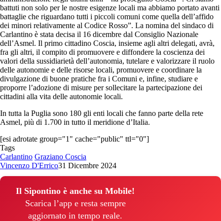
battuti non solo per le nostre esigenze locali ma abbiamo portato avanti
battaglie che riguardano tutti i piccoli comuni come quella dell’affido
dei minori relativamente al Codice Rosso”. La nomina del sindaco di
Carlantino è stata decisa il 16 dicembre dal Consiglio Nazionale
dell’Asmel. Il primo cittadino Coscia, insieme agli altri delegati, avrà,
fra gli altri, il compito di promuovere e diffondere la coscienza dei
valori della sussidiarietà dell’autonomia, tutelare e valorizzare il ruolo
delle autonomie e delle risorse locali, promuovere e coordinare la
divulgazione di buone pratiche fra i Comuni e, infine, studiare e
proporre l’adozione di misure per sollecitare la partecipazione dei
cittadini alla vita delle autonomie locali.
In tutta la Puglia sono 180 gli enti locali che fanno parte della rete
Asmel, più di 1.700 in tutto il meridione d’Italia.
[esi adrotate group="1" cache="public" ttl="0"]
Tags
Carlantino
Graziano Coscia
Vincenzo D'Errico
31 Dicembre 2024
Il Sipontino è anche su Mobile!
Scarica l’app e resta sempre
aggiornato in tempo reale.