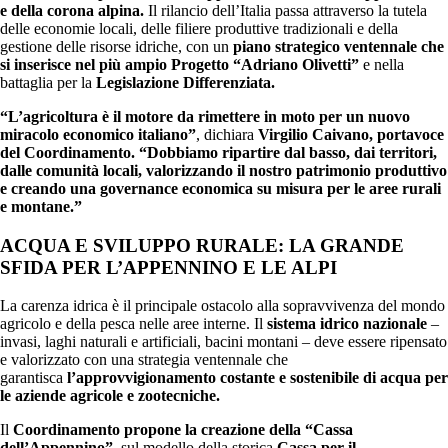
e della corona alpina.
Il rilancio dell’Italia passa attraverso la tutela
delle economie locali, delle filiere produttive tradizionali e della
gestione delle risorse idriche, con un
piano strategico ventennale che
si inserisce nel più ampio Progetto “Adriano Olivetti”
e nella
battaglia per la
Legislazione Differenziata.
“L’agricoltura è il motore da rimettere in moto per un nuovo
miracolo economico italiano”
, dichiara
Virgilio Caivano, portavoce
del Coordinamento.
“Dobbiamo ripartire dal basso, dai territori,
dalle comunità locali, valorizzando il nostro patrimonio produttivo
e creando una governance economica su misura per le aree rurali
e montane.”
ACQUA E SVILUPPO RURALE: LA GRANDE
SFIDA PER L’APPENNINO E LE ALPI
La carenza idrica è il principale ostacolo alla sopravvivenza del mondo
agricolo e della pesca nelle aree interne. Il
sistema idrico nazionale
–
invasi, laghi naturali e artificiali, bacini montani – deve essere ripensato
e valorizzato con una strategia ventennale che
garantisca
l’approvvigionamento costante e sostenibile di acqua per
le aziende agricole e zootecniche.
Il
Coordinamento propone la creazione della “Cassa
dell’Appennino”
, sul modello della storica
Cassa per il