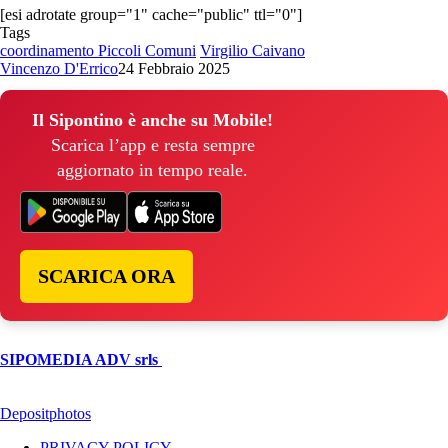
[esi adrotate group="1" cache="public" ttl="0"]
Tags
coordinamento Piccoli Comuni
Virgilio Caivano
Vincenzo D'Errico
24 Febbraio 2025
Il Sipontino è anche su Mobile!
Scarica l’app e resta sempre
aggiornato in tempo reale.
SCARICA ORA
© Copyright 2026, All Rights Reserved | foggiareporter.it by
SIPOMEDIA ADV srls
| P.iva 04409080712 - Supplemento della
testata giornalistica ilsipontino.net - Reg. Tribunale Foggia n. 532/2007
- Direttore: Luca Pernice -- Stock Photos provided by our partner
Depositphotos
PRIVACY POLICY