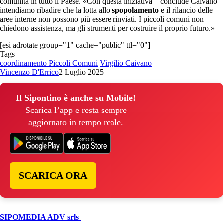
comunità in tutto il Paese. «Con questa iniziativa – conclude Caivano –
intendiamo ribadire che la lotta allo
spopolamento
e il rilancio delle
aree interne non possono più essere rinviati. I piccoli comuni non
chiedono assistenza, ma gli strumenti per costruire il proprio futuro.»
[esi adrotate group="1" cache="public" ttl="0"]
Tags
coordinamento Piccoli Comuni
Virgilio Caivano
Vincenzo D'Errico
2 Luglio 2025
Il Sipontino è anche su Mobile!
Scarica l’app e resta sempre
aggiornato in tempo reale.
SCARICA ORA
© Copyright 2026, All Rights Reserved | foggiareporter.it by
SIPOMEDIA ADV srls
| P.iva 04409080712 - Supplemento della