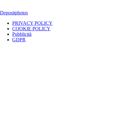
testata giornalistica ilsipontino.net - Reg. Tribunale Foggia n. 532/2007
- Direttore: Luca Pernice -- Stock Photos provided by our partner
Depositphotos
PRIVACY POLICY
COOKIE POLICY
Pubblicità
GDPR