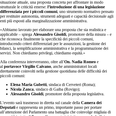
situazione attuale, una proposta concreta per affrontare in modo
strutturale le criticità emerse:
l’introduzione di una legislazione
differenziata per i piccoli comuni
, uno strumento normativo pensato
per restituire autonomia, strumenti adeguati e capacità decisionale agli
enti più esposti alla marginalizzazione amministrativa.
«Abbiamo lavorato per elaborare una proposta che sia realistica e
applicabile – spiega
Alessandro Gisoldi
, promotore della misura – e
che riconosca finalmente la specificità dei piccoli comuni,
introducendo criteri differenziati per le assunzioni, la gestione dei
bilanci, la semplificazione amministrativa e la programmazione dei
servizi. Non chiediamo privilegi, chiediamo equità.»
Alla conferenza interverranno, oltre all’
On. Nadia Romeo
e
al
portavoce Virgilio Caivano
, anche amministratori locali
direttamente coinvolti nella gestione quotidiana delle difficoltà dei
piccoli comuni:
Elena Maria Gubetti
, sindaca di Cerveteri (Roma);
Nicola Zanca
, sindaco di Gaiba (Rovigo);
Alessandro Gisoldi
, promotore della proposta legislativa.
L’evento sarà trasmesso in diretta sul canale della
Camera dei
Deputati
e rappresenta un primo, importante passo per portare
all’attenzione del Parlamento una battaglia che coinvolge migliaia di