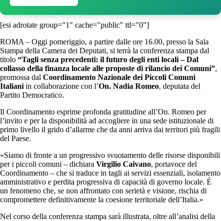
[esi adrotate group="1" cache="public" ttl="0"]
ROMA – Oggi pomeriggio, a partire dalle ore 16.00, presso la Sala
Stampa della Camera dei Deputati, si terrà la conferenza stampa dal
titolo
“Tagli senza precedenti: il futuro degli enti locali – Dal
collasso della finanza locale alle proposte di rilancio dei Comuni”
,
promossa dal
Coordinamento Nazionale dei Piccoli Comuni
Italiani
in collaborazione con l’
On. Nadia Romeo
, deputata del
Partito Democratico.
Il Coordinamento esprime profonda gratitudine all’On. Romeo per
l’invito e per la disponibilità ad accogliere in una sede istituzionale di
primo livello il grido d’allarme che da anni arriva dai territori più fragili
del Paese.
«Siamo di fronte a un progressivo svuotamento delle risorse disponibili
per i piccoli comuni – dichiara
Virgilio Caivano
, portavoce del
Coordinamento – che si traduce in tagli ai servizi essenziali, isolamento
amministrativo e perdita progressiva di capacità di governo locale. È
un fenomeno che, se non affrontato con serietà e visione, rischia di
compromettere definitivamente la coesione territoriale dell’Italia.»
Nel corso della conferenza stampa sarà illustrata, oltre all’analisi della