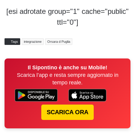
[esi adrotate group="1" cache="public"
ttl="0"]
Tags
integrazione
Orsara d Puglia
Il Sipontino è anche su Mobile!
Scarica l’app e resta sempre aggiornato in
tempo reale.
SCARICA ORA