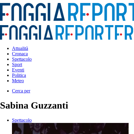
Attualità
Cronaca
Spettacolo
Sport
Eventi
Politica
Meteo
Cerca per
Sabina Guzzanti
Spettacolo