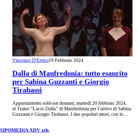
Vincenzo D'Errico
19 Febbraio 2024
Dalla di Manfredonia: tutto esaurito
per Sabina Guzzanti e Giorgio
Tirabassi
Appuntamento sold-out domani, martedì 20 febbraio 2024,
al Teatro “Lucio Dalla” di Manfredonia per l’arrivo di Sabina
Guzzanti e Giorgio Tirabassi. I due popolari attori, con lo…
© Copyright 2026, All Rights Reserved | foggiareporter.it by
SIPOMEDIA ADV srls
| P.iva 04409080712 - Supplemento della
testata giornalistica ilsipontino.net - Reg. Tribunale Foggia n. 532/2007