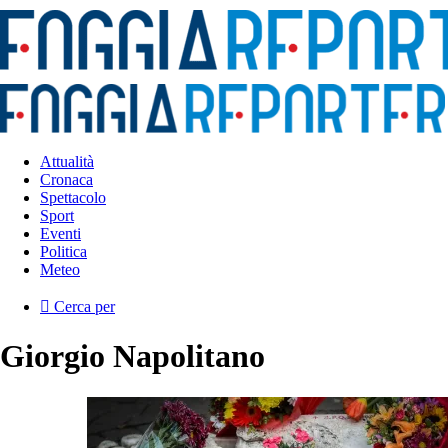
Attualità
Cronaca
Spettacolo
Sport
Eventi
Politica
Meteo
Cerca per
Giorgio Napolitano