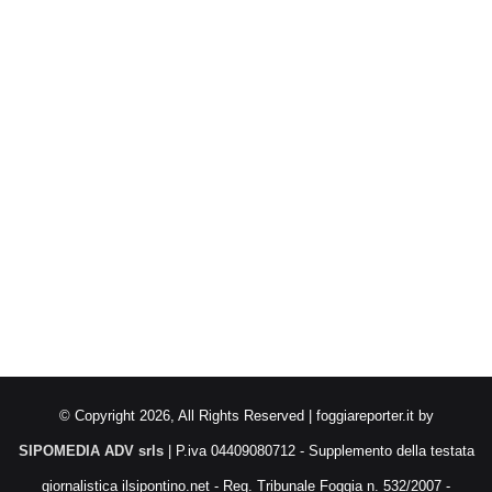
© Copyright 2026, All Rights Reserved | foggiareporter.it by
SIPOMEDIA ADV srls
| P.iva 04409080712 - Supplemento della testata
giornalistica ilsipontino.net - Reg. Tribunale Foggia n. 532/2007 -