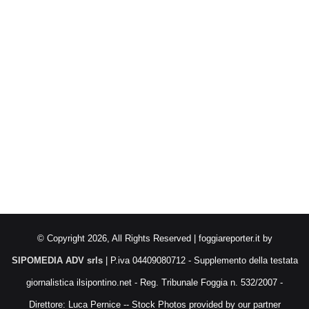
© Copyright 2026, All Rights Reserved | foggiareporter.it by
SIPOMEDIA ADV srls
| P.iva 04409080712 - Supplemento della testata
giornalistica ilsipontino.net - Reg. Tribunale Foggia n. 532/2007 -
Direttore: Luca Pernice -- Stock Photos provided by our partner