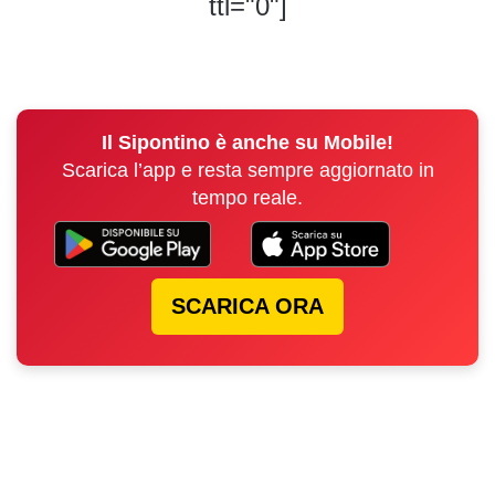
ttl="0"]
Il Sipontino è anche su Mobile!
Scarica l’app e resta sempre aggiornato in
tempo reale.
SCARICA ORA