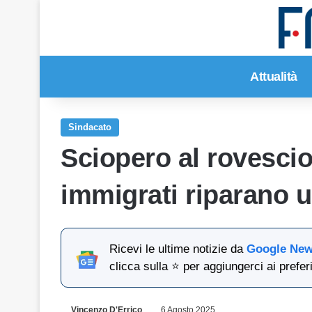
Attualità
Sindacato
Sciopero al rovescio:
immigrati riparano 
Ricevi le ultime notizie da
Google Ne
clicca sulla ⭐ per aggiungerci ai preferi
Vincenzo D'Errico
6 Agosto 2025