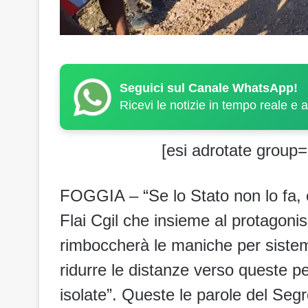
Seguici sul Canale WhatsApp!
Ricevi le notizie in tempo reale e 
[esi adrotate group=
FOGGIA – “Se lo Stato non lo fa, ci
Flai Cgil che insieme al protagonism
rimboccherà le maniche per sistemar
ridurre le distanze verso queste p
isolate”. Queste le parole del Segr