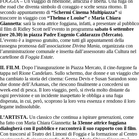
FOGGIA – Un viaggio di ribellione, amicizia e libertà. Una fuga on
the road che diventa simbolo di coraggio e scelte senza ritorno. Il
secondo appuntamento di
“Schermi Cinema Multipiazza”
si
trascorre in viaggio con
“Thelma e Louise”
e
Maria Chiara
Giannetta
: sarà la nota attrice foggiana, infatti, a presentare al pubblico
il film di Ridley Scott nell’evento in programma
sabato 6 settembre
(ore 20.30) in piazza Padre Eugenio Caldarazzo (Mercato)
.
L’evento è a ingresso gratuito, come tutti gli appuntamenti della
rassegna promossa dall’associazione
Divina Mania
, organizzata con
l’amministrazione comunale e inserita dall’assessorato alla Cultura nel
cartellone di
Foggia Estate
.
IL FILM
. Dopo l’inaugurazione in Piazza Mercato, il cine-furgone fa
tappa nel Rione Candelaro. Sullo schermo, due donne e un viaggio che
ha cambiato la storia del cinema: Geena Devis e Susan Sarandon sono
due donne dell’Arkansas, che riescono finalmente a concedersi un
week-end di pesca. Il loro viaggio, però, si rivela molto distante da
ogni previsione e un incidente inaspettato le obbliga a una fuga
disperata, in cui, però, scoprono la loro vera essenza e rendono il loro
legame indissolubile.
L’ARTISTA.
Un classico che continua a ispirare generazioni, come
ha fatto con Maria Chiara Giannetta:
la 33enne attrice foggiana
dialogherà con il pubblico e racconterà il suo rapporto con il film
.
Con trascorsi al Teatro dei Limoni di Foggia e la formazione al Centro