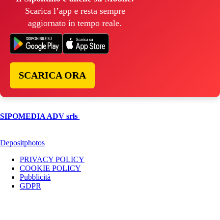
Scarica l’app e resta sempre
aggiornato in tempo reale.
SCARICA ORA
© Copyright 2026, All Rights Reserved | foggiareporter.it by
SIPOMEDIA ADV srls
| P.iva 04409080712 - Supplemento della
testata giornalistica ilsipontino.net - Reg. Tribunale Foggia n. 532/2007
- Direttore: Luca Pernice -- Stock Photos provided by our partner
Depositphotos
PRIVACY POLICY
COOKIE POLICY
Pubblicità
GDPR