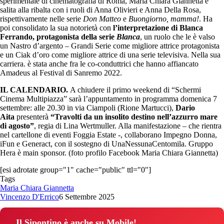
sperimentale di cinematografia di Roma, Maria Chiara Giannetta è
salita alla ribalta con i ruoli di Anna Olivieri e Anna Della Rosa,
rispettivamente nelle serie
Don Matteo
e
Buongiorno, mamma!
. Ha
poi consolidato la sua notorietà con
l’interpretazione di Blanca
Ferrando, protagonista della serie
Blanca
, un ruolo che le è valso
un Nastro d’argento – Grandi Serie come migliore attrice protagonista
e un Ciak d’oro come migliore attrice di una serie televisiva. Nella sua
carriera. è stata anche fra le co-conduttrici che hanno affiancato
Amadeus al Festival di Sanremo 2022.
IL CALENDARIO.
A chiudere il primo weekend di “Schermi
Cinema Multipiazza” sarà l’appuntamento in programma domenica 7
settembre: alle 20.30 in via Ciampoli (Rione Martucci),
Dario
Aita
presenterà
“Travolti da un insolito destino nell’azzurro mare
di agosto”
, regia di Lina Wertmuller. Alla manifestazione – che rientra
nel cartellone di eventi Foggia Estate -, collaborano Impegno Donna,
iFun e Generact, con il sostegno di UnaNessunaCentomila. Gruppo
Hera è main sponsor. (foto profilo Facebook Maria Chiara Giannetta)
[esi adrotate group="1" cache="public" ttl="0"]
Tags
Maria Chiara Giannetta
Vincenzo D'Errico
6 Settembre 2025
Il Sipontino è anche su Mobile!