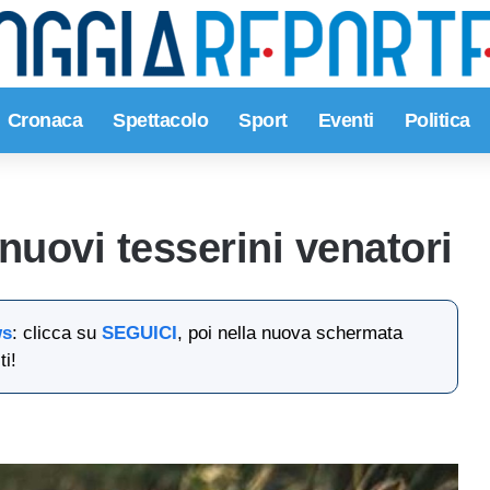
Cronaca
Spettacolo
Sport
Eventi
Politica
 nuovi tesserini venatori
ws
: clicca su
SEGUICI
, poi nella nuova schermata
ti!