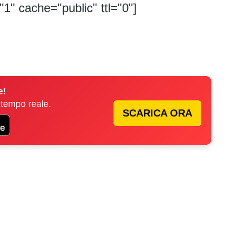
"1" cache="public" ttl="0"]
e!
 tempo reale.
SCARICA ORA