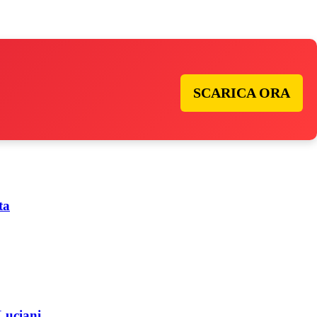
SCARICA ORA
ta
 Luciani