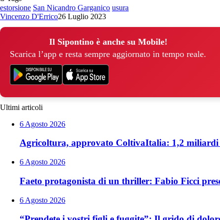
estorsione
San Nicandro Garganico
usura
Vincenzo D'Errico
26 Luglio 2023
Il Sipontino è anche su Mobile!
Scarica l’app e resta sempre aggiornato in tempo reale.
Ultimi articoli
6 Agosto 2026
Agricoltura, approvato ColtivaItalia: 1,2 miliardi 
6 Agosto 2026
Faeto protagonista di un thriller: Fabio Ficci pr
6 Agosto 2026
“Prendete i vostri figli e fuggite”: Il grido di dol