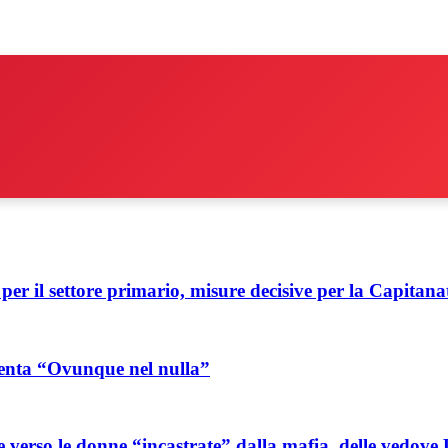
per il settore primario, misure decisive per la Capitana
esenta “Ovunque nel nulla”
ore verso le donne “incastrate” dalla mafia, delle vedove