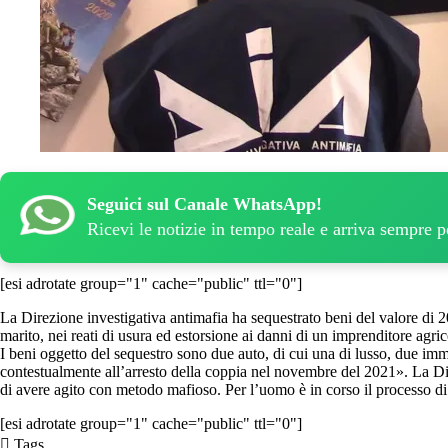
Seguici sul Canale WhatsApp!
Ricevi le notizie in tempo reale e arriva sempre 
[esi adrotate group="1" cache="public" ttl="0"]
La Direzione investigativa antimafia ha sequestrato beni del valore di 
marito, nei reati di usura ed estorsione ai danni di un imprenditore agric
I beni oggetto del sequestro sono due auto, di cui una di lusso, due imm
contestualmente all’arresto della coppia nel novembre del 2021». La Di
di avere agito con metodo mafioso. Per l’uomo è in corso il processo di
[esi adrotate group="1" cache="public" ttl="0"]
Tags