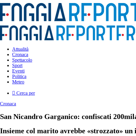
Attualità
Cronaca
Spettacolo
Sport
Eventi
Politica
Meteo
Cerca per
Cronaca
San Nicandro Garganico: confiscati 200mil
Insieme col marito avrebbe «strozzato» un 