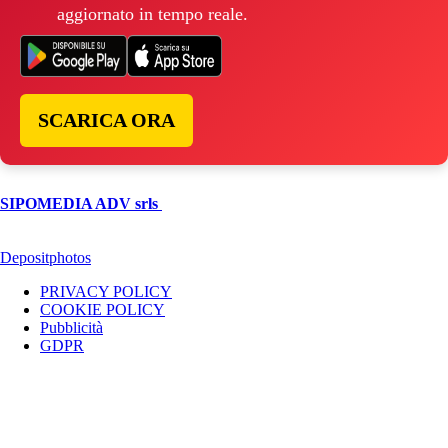
aggiornato in tempo reale.
SCARICA ORA
© Copyright 2026, All Rights Reserved | foggiareporter.it by
SIPOMEDIA ADV srls
| P.iva 04409080712 - Supplemento della
testata giornalistica ilsipontino.net - Reg. Tribunale Foggia n. 532/2007
- Direttore: Luca Pernice -- Stock Photos provided by our partner
Depositphotos
PRIVACY POLICY
COOKIE POLICY
Pubblicità
GDPR