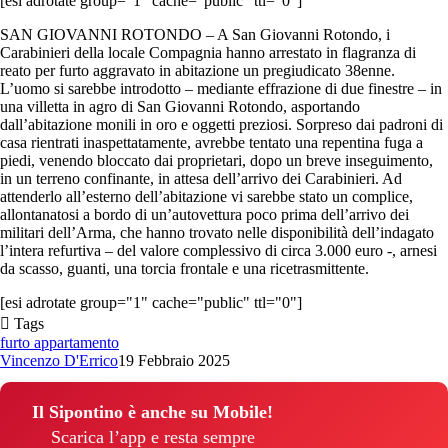
[esi adrotate group="1" cache="public" ttl="0"]
SAN GIOVANNI ROTONDO – A San Giovanni Rotondo, i
Carabinieri della locale Compagnia hanno arrestato in flagranza di
reato per furto aggravato in abitazione un pregiudicato 38enne.
L’uomo si sarebbe introdotto – mediante effrazione di due finestre – in
una villetta in agro di San Giovanni Rotondo, asportando
dall’abitazione monili in oro e oggetti preziosi. Sorpreso dai padroni di
casa rientrati inaspettatamente, avrebbe tentato una repentina fuga a
piedi, venendo bloccato dai proprietari, dopo un breve inseguimento,
in un terreno confinante, in attesa dell’arrivo dei Carabinieri. Ad
attenderlo all’esterno dell’abitazione vi sarebbe stato un complice,
allontanatosi a bordo di un’autovettura poco prima dell’arrivo dei
militari dell’Arma, che hanno trovato nelle disponibilità dell’indagato
l’intera refurtiva – del valore complessivo di circa 3.000 euro -, arnesi
da scasso, guanti, una torcia frontale e una ricetrasmittente.
[esi adrotate group="1" cache="public" ttl="0"]
Tags
furto appartamento
Vincenzo D'Errico
19 Febbraio 2025
Il Sipontino è anche su Mobile!
Scarica l’app e resta sempre