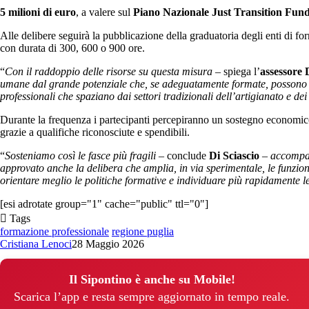
5 milioni di euro
, a valere sul
Piano Nazionale Just Transition Fun
Alle delibere seguirà la pubblicazione della graduatoria degli enti di f
con durata di 300, 600 o 900 ore.
“
Con il raddoppio delle risorse su questa misura
– spiega l’
assessore 
umane dal grande potenziale che, se adeguatamente formate, possono div
professionali che spaziano dai settori tradizionali dell’artigianato e dei
Durante la frequenza i partecipanti percepiranno un sostegno economico
grazie a qualifiche riconosciute e spendibili.
“
Sosteniamo così le fasce più fragili
– conclude
Di Sciascio
–
accompag
approvato anche la delibera che amplia, in via sperimentale, le funzio
orientare meglio le politiche formative e individuare più rapidamente le
[esi adrotate group="1" cache="public" ttl="0"]
Tags
formazione professionale
regione puglia
Cristiana Lenoci
28 Maggio 2026
Il Sipontino è anche su Mobile!
Scarica l’app e resta sempre aggiornato in tempo reale.