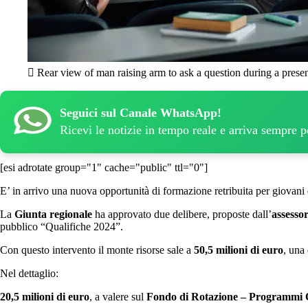
Rear view of man raising arm to ask a question during a present
Seguici sul Canale WhatsApp!
Ricevi le notizie in tempo reale e arriva sempre 
[esi adrotate group="1" cache="public" ttl="0"]
E’ in arrivo una nuova opportunità di formazione retribuita per giovani d
La
Giunta regionale
ha approvato due delibere, proposte dall’
assesso
pubblico “Qualifiche 2024”.
Con questo intervento il monte risorse sale a
50,5 milioni di euro
, una
Nel dettaglio:
20,5 milioni di euro
, a valere sul
Fondo di Rotazione – Programmi 