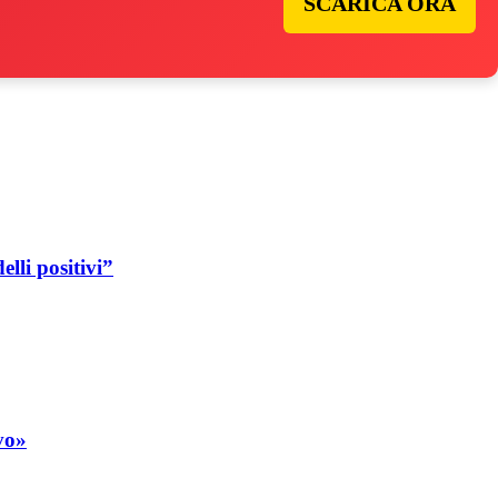
SCARICA ORA
lli positivi”
vo»