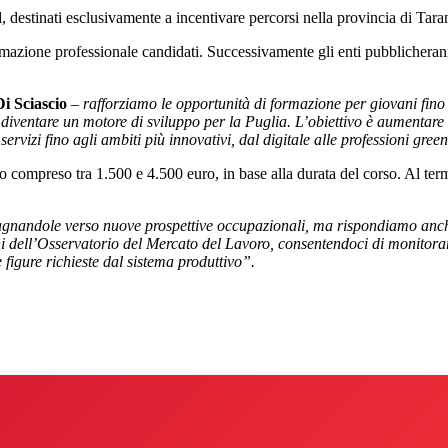
d
, destinati esclusivamente a incentivare percorsi nella provincia di Tara
ormazione professionale candidati. Successivamente gli enti pubblicherann
Di Sciascio
–
rafforziamo le opportunità di formazione per giovani fino 
entare un motore di sviluppo per la Puglia. L’obiettivo è aumentare le
 servizi fino agli ambiti più innovativi, dal digitale alle professioni gre
 compreso tra 1.500 e 4.500 euro, in base alla durata del corso. Al ter
nandole verso nuove prospettive occupazionali, ma rispondiamo anche 
ni dell’Osservatorio del Mercato del Lavoro, consentendoci di monitorar
 figure richieste dal sistema produttivo”.