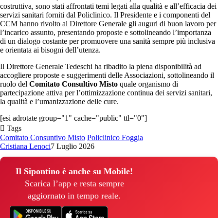
costruttiva, sono stati affrontati temi legati alla qualità e all’efficacia dei
servizi sanitari forniti dal Policlinico. Il Presidente e i componenti del
CCM hanno rivolto al Direttore Generale gli auguri di buon lavoro per
l’incarico assunto, presentando proposte e sottolineando l’importanza
di un dialogo costante per promuovere una sanità sempre più inclusiva
e orientata ai bisogni dell’utenza.
Il Direttore Generale Tedeschi ha ribadito la piena disponibilità ad
accogliere proposte e suggerimenti delle Associazioni, sottolineando il
ruolo del
Comitato Consultivo Misto
quale organismo di
partecipazione attiva per l’ottimizzazione continua dei servizi sanitari,
la qualità e l’umanizzazione delle cure.
[esi adrotate group="1" cache="public" ttl="0"]
Tags
Comitato Consuntivo Misto
Policlinico Foggia
Cristiana Lenoci
7 Luglio 2026
Il Sipontino è anche su Mobile!
Scarica l’app e resta sempre
aggiornato in tempo reale.