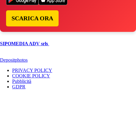
SCARICA ORA
© Copyright 2026, All Rights Reserved | foggiareporter.it by
SIPOMEDIA ADV srls
| P.iva 04409080712 - Supplemento della
testata giornalistica ilsipontino.net - Reg. Tribunale Foggia n. 532/2007
- Direttore: Luca Pernice -- Stock Photos provided by our partner
Depositphotos
PRIVACY POLICY
COOKIE POLICY
Pubblicità
GDPR