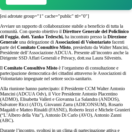
[esi adrotate group="1" cache="public" ttl="0"]
Avviare un rapporto di collaborazione stabile a beneficio di tutta la
comunità. Con questo obiettivo il
Direttore Generale del Policlinico
di Foggia
,
dott. Yanko Tedeschi,
ha incontrato presso la
Direzione
Generale
una delegazione di
Associazioni di Volontariato
facenti
parte del
Comitato Consultivo Misto
, presieduto da Walter Mancini,
Presidente dell’Associazione ADCUA. Presente all’incontro anche la
Dirigente SSD Affari Generali e Privacy, dott.ssa Laura Silvestris.
Il
Comitato Consultivo Misto
è l’organismo di consultazione e
partecipazione democratica dei cittadini attraverso le Associazioni di
Volontariato impegnate nel settore socio-sanitario.
Alla riunione hanno partecipato: il Presidente CCM Walter Antonio
Mancini (ADCUA Odv), il Vice Presidente Antonio Placentino
(ADMO), Elisabetta Valleri e Giovanna La Salandra (ANDOS),
Salvatore Ricci (ATO), Giovanni Zarra (ADICONSUM), Rosario
Magaldi e Matteo Rinaldi (FASNE), Roberto Iezzi e Michele Granieri
(“L’Albero della Vita”), Antonio Di Carlo (AVO), Antonio Zanni
(ABC).
Durante l’incontro, svoltosi in un clima di partecipazione attiva e