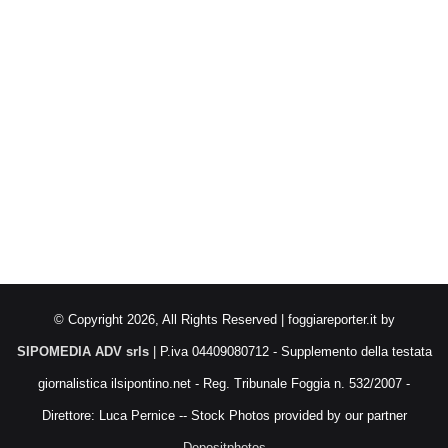
© Copyright 2026, All Rights Reserved | foggiareporter.it by
SIPOMEDIA ADV srls
| P.iva 04409080712 - Supplemento della testata
giornalistica ilsipontino.net - Reg. Tribunale Foggia n. 532/2007 -
Direttore: Luca Pernice -- Stock Photos provided by our partner
Depositphotos