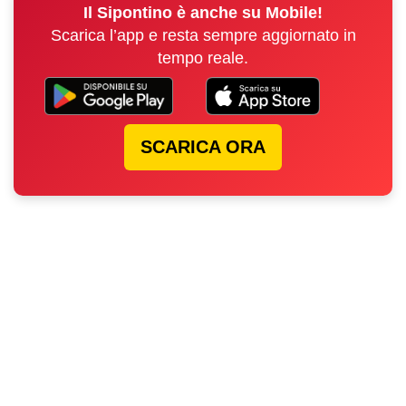
Il Sipontino è anche su Mobile!
Scarica l’app e resta sempre aggiornato in
tempo reale.
SCARICA ORA