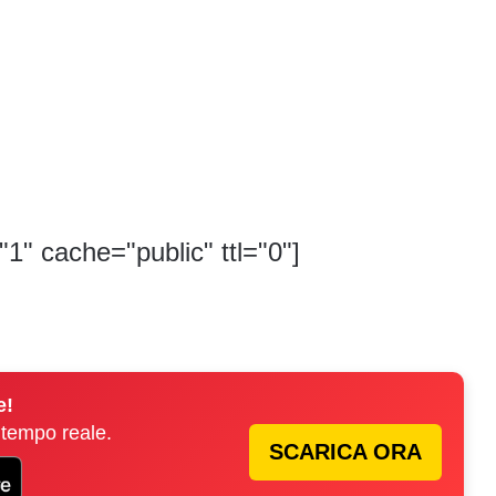
"1" cache="public" ttl="0"]
e!
 tempo reale.
SCARICA ORA