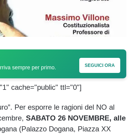
SEGUICI ORA
arriva sempre per primo.
"1" cache="public" ttl="0"]
ro”. Per esporre le ragioni del NO al
icembre,
SABATO 26 NOVEMBRE, alle
a Dogana (Palazzo Dogana, Piazza XX