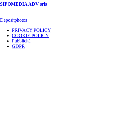
SIPOMEDIA ADV srls
| P.iva 04409080712 - Supplemento della
testata giornalistica ilsipontino.net - Reg. Tribunale Foggia n. 532/2007
- Direttore: Luca Pernice -- Stock Photos provided by our partner
Depositphotos
PRIVACY POLICY
COOKIE POLICY
Pubblicità
GDPR