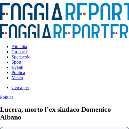
Attualità
Cronaca
Spettacolo
Sport
Eventi
Politica
Meteo
Cerca per
Politica
Lucera, morto l’ex sindaco Domenico
Albano