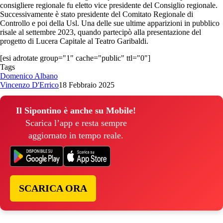
consigliere regionale fu eletto vice presidente del Consiglio regionale.
Successivamente è stato presidente del Comitato Regionale di
Controllo e poi della Usl. Una delle sue ultime apparizioni in pubblico
risale al settembre 2023, quando partecipò alla presentazione del
progetto di Lucera Capitale al Teatro Garibaldi.
[esi adrotate group="1" cache="public" ttl="0"]
Tags
Domenico Albano
Vincenzo D'Errico
18 Febbraio 2025
Il Sipontino è anche su Mobile!
Scarica l’app e resta sempre
aggiornato in tempo reale.
SCARICA ORA
© Copyright 2026, All Rights Reserved | foggiareporter.it by