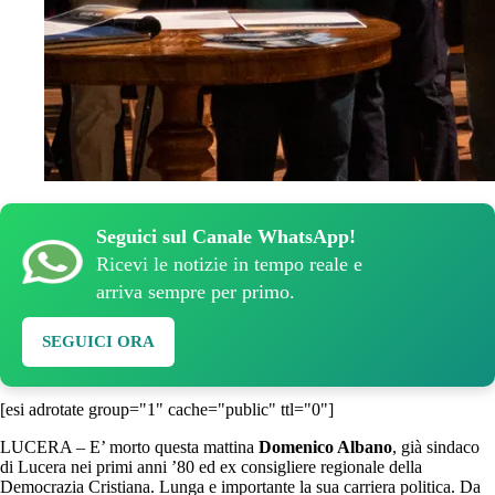
Seguici sul Canale WhatsApp!
Ricevi le notizie in tempo reale e
arriva sempre per primo.
SEGUICI ORA
[esi adrotate group="1" cache="public" ttl="0"]
LUCERA – E’ morto questa mattina
Domenico Albano
, già sindaco
di Lucera nei primi anni ’80 ed ex consigliere regionale della
Democrazia Cristiana. Lunga e importante la sua carriera politica. Da