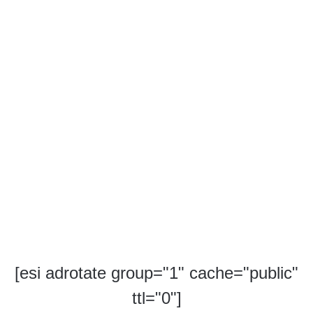
[esi adrotate group="1" cache="public"
ttl="0"]