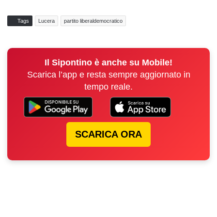
Tags
Lucera
partito liberaldemocratico
Il Sipontino è anche su Mobile!
Scarica l’app e resta sempre aggiornato in
tempo reale.
SCARICA ORA