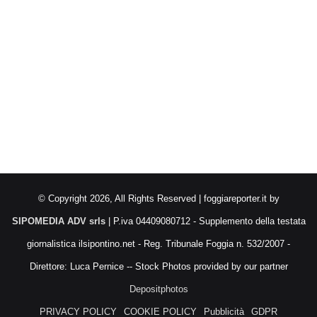
© Copyright 2026, All Rights Reserved | foggiareporter.it by
SIPOMEDIA ADV srls
| P.iva 04409080712 - Supplemento della testata
giornalistica ilsipontino.net - Reg. Tribunale Foggia n. 532/2007 -
Direttore: Luca Pernice -- Stock Photos provided by our partner
Depositphotos
PRIVACY POLICY
COOKIE POLICY
Pubblicità
GDPR