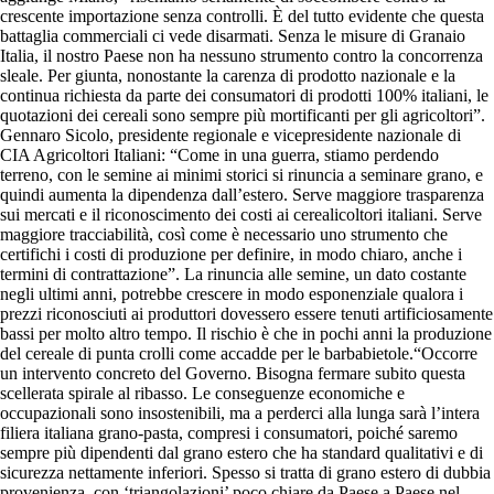
crescente importazione senza controlli. È del tutto evidente che questa
battaglia commerciali ci vede disarmati. Senza le misure di Granaio
Italia, il nostro Paese non ha nessuno strumento contro la concorrenza
sleale. Per giunta, nonostante la carenza di prodotto nazionale e la
continua richiesta da parte dei consumatori di prodotti 100% italiani, le
quotazioni dei cereali sono sempre più mortificanti per gli agricoltori”.
Gennaro Sicolo, presidente regionale e vicepresidente nazionale di
CIA Agricoltori Italiani: “Come in una guerra, stiamo perdendo
terreno, con le semine ai minimi storici si rinuncia a seminare grano, e
quindi aumenta la dipendenza dall’estero. Serve maggiore trasparenza
sui mercati e il riconoscimento dei costi ai cerealicoltori italiani. Serve
maggiore tracciabilità, così come è necessario uno strumento che
certifichi i costi di produzione per definire, in modo chiaro, anche i
termini di contrattazione”. La rinuncia alle semine, un dato costante
negli ultimi anni, potrebbe crescere in modo esponenziale qualora i
prezzi riconosciuti ai produttori dovessero essere tenuti artificiosamente
bassi per molto altro tempo. Il rischio è che in pochi anni la produzione
del cereale di punta crolli come accadde per le barbabietole.“Occorre
un intervento concreto del Governo. Bisogna fermare subito questa
scellerata spirale al ribasso. Le conseguenze economiche e
occupazionali sono insostenibili, ma a perderci alla lunga sarà l’intera
filiera italiana grano-pasta, compresi i consumatori, poiché saremo
sempre più dipendenti dal grano estero che ha standard qualitativi e di
sicurezza nettamente inferiori. Spesso si tratta di grano estero di dubbia
provenienza, con ‘triangolazioni’ poco chiare da Paese a Paese nel