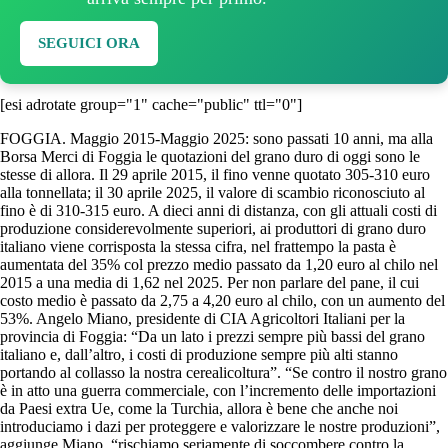
SEGUICI ORA
[esi adrotate group="1" cache="public" ttl="0"]
FOGGIA. Maggio 2015-Maggio 2025: sono passati 10 anni, ma alla
Borsa Merci di Foggia le quotazioni del grano duro di oggi sono le
stesse di allora. Il 29 aprile 2015, il fino venne quotato 305-310 euro
alla tonnellata; il 30 aprile 2025, il valore di scambio riconosciuto al
fino è di 310-315 euro. A dieci anni di distanza, con gli attuali costi di
produzione considerevolmente superiori, ai produttori di grano duro
italiano viene corrisposta la stessa cifra, nel frattempo la pasta è
aumentata del 35% col prezzo medio passato da 1,20 euro al chilo nel
2015 a una media di 1,62 nel 2025. Per non parlare del pane, il cui
costo medio è passato da 2,75 a 4,20 euro al chilo, con un aumento del
53%. Angelo Miano, presidente di CIA Agricoltori Italiani per la
provincia di Foggia: “Da un lato i prezzi sempre più bassi del grano
italiano e, dall’altro, i costi di produzione sempre più alti stanno
portando al collasso la nostra cerealicoltura”. “Se contro il nostro grano
è in atto una guerra commerciale, con l’incremento delle importazioni
da Paesi extra Ue, come la Turchia, allora è bene che anche noi
introduciamo i dazi per proteggere e valorizzare le nostre produzioni”,
aggiunge Miano, “rischiamo seriamente di soccombere contro la