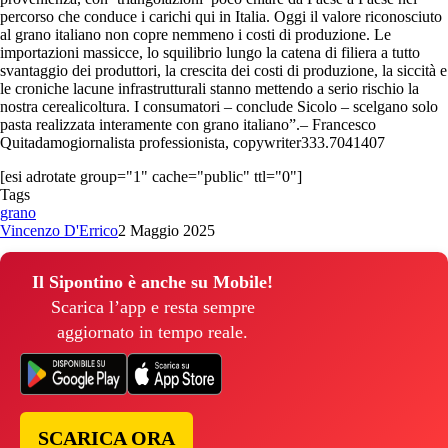
percorso che conduce i carichi qui in Italia. Oggi il valore riconosciuto
al grano italiano non copre nemmeno i costi di produzione. Le
importazioni massicce, lo squilibrio lungo la catena di filiera a tutto
svantaggio dei produttori, la crescita dei costi di produzione, la siccità e
le croniche lacune infrastrutturali stanno mettendo a serio rischio la
nostra cerealicoltura. I consumatori – conclude Sicolo – scelgano solo
pasta realizzata interamente con grano italiano”.– Francesco
Quitadamogiornalista professionista, copywriter333.7041407
[esi adrotate group="1" cache="public" ttl="0"]
Tags
grano
Vincenzo D'Errico
2 Maggio 2025
Il Sipontino è anche su Mobile!
Scarica l’app e resta sempre
aggiornato in tempo reale.
SCARICA ORA