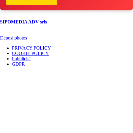
© Copyright 2026, All Rights Reserved | foggiareporter.it by
SIPOMEDIA ADV srls
| P.iva 04409080712 - Supplemento della
testata giornalistica ilsipontino.net - Reg. Tribunale Foggia n. 532/2007
- Direttore: Luca Pernice -- Stock Photos provided by our partner
Depositphotos
PRIVACY POLICY
COOKIE POLICY
Pubblicità
GDPR