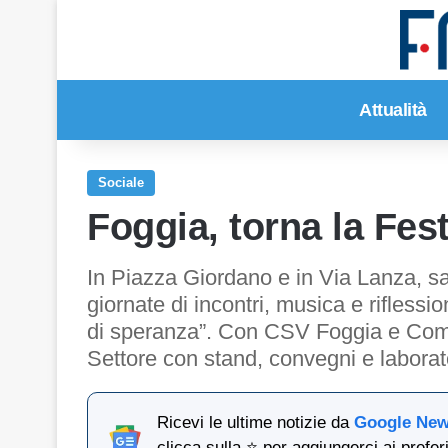
Attualità
Sociale
Foggia, torna la Fes
In Piazza Giordano e in Via Lanza, 
giornate di incontri, musica e rifless
di speranza”. Con CSV Foggia e Comun
Settore con stand, convegni e laborato
Ricevi le ultime notizie da
Google Ne
clicca sulla ⭐ per aggiungerci ai preferi