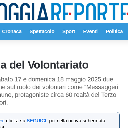
Cronaca
Spettacolo
Sport
Eventi
Politica
ta del Volontariato
sabato 17 e domenica 18 maggio 2025 due
ione sul ruolo dei volontari come “Messaggeri
e, protagoniste circa 60 realtà del Terzo
ri.
ws
: clicca su
SEGUICI
, poi nella nuova schermata
ti!