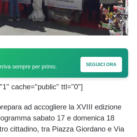
SEGUICI ORA
arriva sempre per primo.
"1" cache="public" ttl="0"]
epara ad accogliere la XVIII edizione
n programma sabato 17 e domenica 18
ro cittadino, tra Piazza Giordano e Via