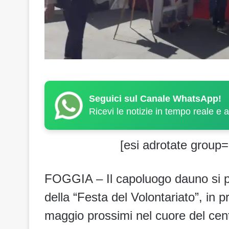
Seguici sul Canale WhatsApp!
Ricevi le notizie in tempo reale e 
[esi adrotate group=
FOGGIA – Il capoluogo dauno si pr
della “Festa del Volontariato”, i
maggio prossimi nel cuore del cent