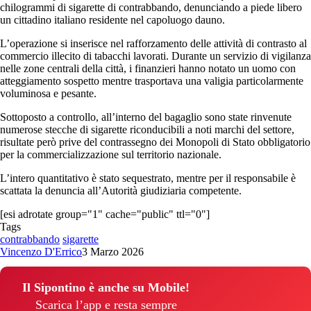
chilogrammi di sigarette di contrabbando, denunciando a piede libero
un cittadino italiano residente nel capoluogo dauno.
L’operazione si inserisce nel rafforzamento delle attività di contrasto al
commercio illecito di tabacchi lavorati. Durante un servizio di vigilanza
nelle zone centrali della città, i finanzieri hanno notato un uomo con
atteggiamento sospetto mentre trasportava una valigia particolarmente
voluminosa e pesante.
Sottoposto a controllo, all’interno del bagaglio sono state rinvenute
numerose stecche di sigarette riconducibili a noti marchi del settore,
risultate però prive del contrassegno dei Monopoli di Stato obbligatorio
per la commercializzazione sul territorio nazionale.
L’intero quantitativo è stato sequestrato, mentre per il responsabile è
scattata la denuncia all’Autorità giudiziaria competente.
[esi adrotate group="1" cache="public" ttl="0"]
Tags
contrabbando
sigarette
Vincenzo D'Errico
3 Marzo 2026
Il Sipontino è anche su Mobile!
Scarica l’app e resta sempre