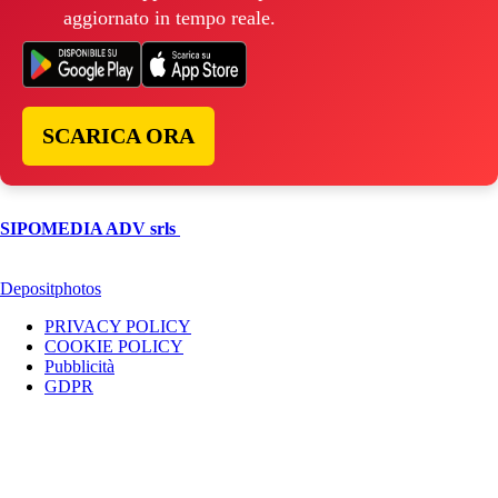
aggiornato in tempo reale.
SCARICA ORA
© Copyright 2026, All Rights Reserved | foggiareporter.it by
SIPOMEDIA ADV srls
| P.iva 04409080712 - Supplemento della
testata giornalistica ilsipontino.net - Reg. Tribunale Foggia n. 532/2007
- Direttore: Luca Pernice -- Stock Photos provided by our partner
Depositphotos
PRIVACY POLICY
COOKIE POLICY
Pubblicità
GDPR