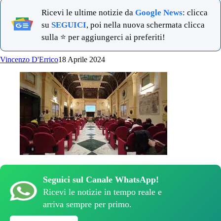
Ricevi le ultime notizie da
Google News
: clicca
su
SEGUICI
, poi nella nuova schermata clicca
sulla ⭐ per aggiungerci ai preferiti!
Vincenzo D'Errico
18 Aprile 2024
Seguici sul Canale WhatsApp!
Ricevi le notizie in tempo reale e
arriva sempre per primo.