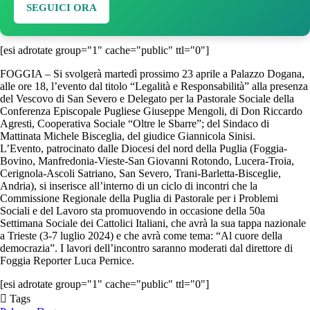
SEGUICI ORA
[esi adrotate group="1" cache="public" ttl="0"]
FOGGIA – Si svolgerà martedì prossimo 23 aprile a Palazzo Dogana,
alle ore 18, l’evento dal titolo “Legalità e Responsabilità” alla presenza
del Vescovo di San Severo e Delegato per la Pastorale Sociale della
Conferenza Episcopale Pugliese Giuseppe Mengoli, di Don Riccardo
Agresti, Cooperativa Sociale “Oltre le Sbarre”; del Sindaco di
Mattinata Michele Bisceglia, del giudice Giannicola Sinisi.
L’Evento, patrocinato dalle Diocesi del nord della Puglia (Foggia-
Bovino, Manfredonia-Vieste-San Giovanni Rotondo, Lucera-Troia,
Cerignola-Ascoli Satriano, San Severo, Trani-Barletta-Bisceglie,
Andria), si inserisce all’interno di un ciclo di incontri che la
Commissione Regionale della Puglia di Pastorale per i Problemi
Sociali e del Lavoro sta promuovendo in occasione della 50a
Settimana Sociale dei Cattolici Italiani, che avrà la sua tappa nazionale
a Trieste (3-7 luglio 2024) e che avrà come tema: “Al cuore della
democrazia”. I lavori dell’incontro saranno moderati dal direttore di
Foggia Reporter Luca Pernice.
[esi adrotate group="1" cache="public" ttl="0"]
Tags