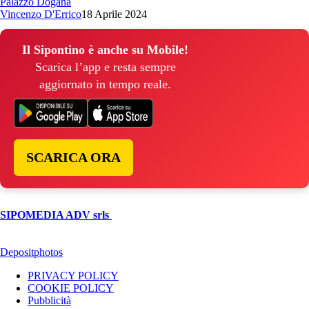
Palazzo Dogana
Vincenzo D'Errico
18 Aprile 2024
Il Sipontino è anche su Mobile!
Scarica l’app e resta sempre
aggiornato in tempo reale.
SCARICA ORA
© Copyright 2026, All Rights Reserved | foggiareporter.it by
SIPOMEDIA ADV srls
| P.iva 04409080712 - Supplemento della
testata giornalistica ilsipontino.net - Reg. Tribunale Foggia n. 532/2007
- Direttore: Luca Pernice -- Stock Photos provided by our partner
Depositphotos
PRIVACY POLICY
COOKIE POLICY
Pubblicità