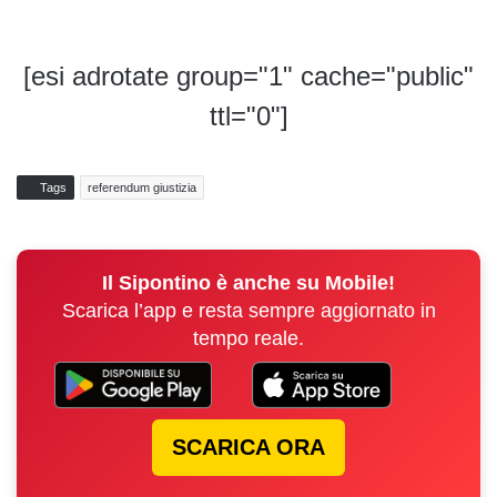
[esi adrotate group="1" cache="public"
ttl="0"]
Tags
referendum giustizia
Il Sipontino è anche su Mobile!
Scarica l’app e resta sempre aggiornato in
tempo reale.
SCARICA ORA