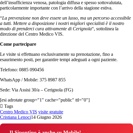
dell’insufficienza venosa, patologia diffusa e spesso sottovalutata,
particolarmente importante con l’arrivo della stagione estiva.
“
La prevenzione non deve essere un lusso, ma un percorso accessibile
a tutti. Mettere a disposizione i nostri migliori specialisti è il nostro
modo di prenderci cura attivamente di Cerignola
“, sottolinea la
direzione del Centro Medico VIS.
Come partecipare
Le visite si effettuano esclusivamente su prenotazione, fino a
esaurimento posti, per garantire tempi adeguati a ogni paziente.
Telefono: 0885 090456
WhatsApp / Mobile: 375 8987 855
Sede: Via Assisi 30/a – Cerignola (FG)
[esi adrotate group="1" cache="public" ttl="0"]
Tags
Centro Medico VIS
visite gratuite
Cristiana Lenoci
14 Giugno 2026
Il Sipontino è anche su Mobile!