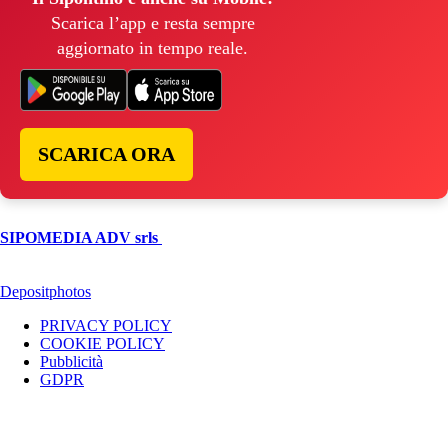
Scarica l’app e resta sempre
aggiornato in tempo reale.
SCARICA ORA
© Copyright 2026, All Rights Reserved | foggiareporter.it by
SIPOMEDIA ADV srls
| P.iva 04409080712 - Supplemento della
testata giornalistica ilsipontino.net - Reg. Tribunale Foggia n. 532/2007
- Direttore: Luca Pernice -- Stock Photos provided by our partner
Depositphotos
PRIVACY POLICY
COOKIE POLICY
Pubblicità
GDPR