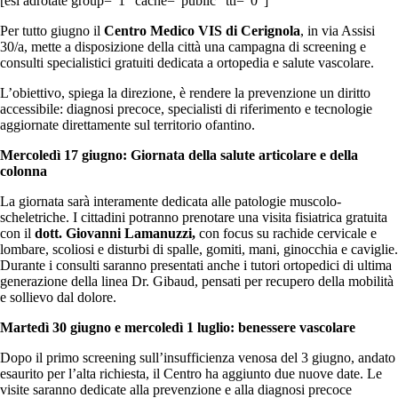
[esi adrotate group="1" cache="public" ttl="0"]
Per tutto giugno il
Centro Medico VIS di Cerignola
, in via Assisi
30/a, mette a disposizione della città una campagna di screening e
consulti specialistici gratuiti dedicata a ortopedia e salute vascolare.
L’obiettivo, spiega la direzione, è rendere la prevenzione un diritto
accessibile: diagnosi precoce, specialisti di riferimento e tecnologie
aggiornate direttamente sul territorio ofantino.
Mercoledì 17 giugno: Giornata della salute articolare e della
colonna
La giornata sarà interamente dedicata alle patologie muscolo-
scheletriche. I cittadini potranno prenotare una visita fisiatrica gratuita
con il
dott. Giovanni Lamanuzzi,
con focus su rachide cervicale e
lombare, scoliosi e disturbi di spalle, gomiti, mani, ginocchia e caviglie.
Durante i consulti saranno presentati anche i tutori ortopedici di ultima
generazione della linea Dr. Gibaud, pensati per recupero della mobilità
e sollievo dal dolore.
Martedì 30 giugno e mercoledì 1 luglio: benessere vascolare
Dopo il primo screening sull’insufficienza venosa del 3 giugno, andato
esaurito per l’alta richiesta, il Centro ha aggiunto due nuove date. Le
visite saranno dedicate alla prevenzione e alla diagnosi precoce