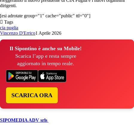
eleggeranno il nuovo presidente di CIA Puglia e i nuovi organismi
dirigenti.
[esi adrotate group="1" cache="public" ttl="0"]
Tags
cia puglia
Vincenzo D'Errico
1 Aprile 2026
Il Sipontino è anche su Mobile!
Scarica l’app e resta sempre
aggiornato in tempo reale.
SCARICA ORA
© Copyright 2026, All Rights Reserved | foggiareporter.it by
SIPOMEDIA ADV srls
| P.iva 04409080712 - Supplemento della
testata giornalistica ilsipontino.net - Reg. Tribunale Foggia n. 532/2007
- Direttore: Luca Pernice -- Stock Photos provided by our partner