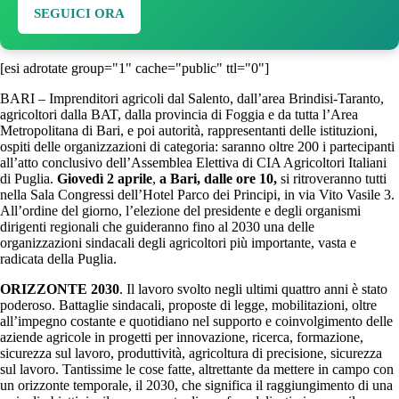
SEGUICI ORA
[esi adrotate group="1" cache="public" ttl="0"]
BARI – Imprenditori agricoli dal Salento, dall’area Brindisi-Taranto,
agricoltori dalla BAT, dalla provincia di Foggia e da tutta l’Area
Metropolitana di Bari, e poi autorità, rappresentanti delle istituzioni,
ospiti delle organizzazioni di categoria: saranno oltre 200 i partecipanti
all’atto conclusivo dell’Assemblea Elettiva di CIA Agricoltori Italiani
di Puglia.
Giovedì 2 aprile
,
a Bari, dalle ore 10,
si ritroveranno tutti
nella Sala Congressi dell’Hotel Parco dei Principi, in via Vito Vasile 3.
All’ordine del giorno, l’elezione del presidente e degli organismi
dirigenti regionali che guideranno fino al 2030 una delle
organizzazioni sindacali degli agricoltori più importante, vasta e
radicata della Puglia.
ORIZZONTE 2030
. Il lavoro svolto negli ultimi quattro anni è stato
poderoso. Battaglie sindacali, proposte di legge, mobilitazioni, oltre
all’impegno costante e quotidiano nel supporto e coinvolgimento delle
aziende agricole in progetti per innovazione, ricerca, formazione,
sicurezza sul lavoro, produttività, agricoltura di precisione, sicurezza
sul lavoro. Tantissime le cose fatte, altrettante da mettere in campo con
un orizzonte temporale, il 2030, che significa il raggiungimento di una