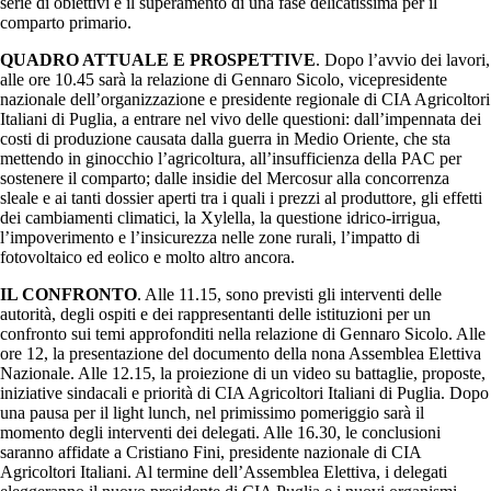
serie di obiettivi e il superamento di una fase delicatissima per il
comparto primario.
QUADRO ATTUALE E PROSPETTIVE
. Dopo l’avvio dei lavori,
alle ore 10.45 sarà la relazione di Gennaro Sicolo, vicepresidente
nazionale dell’organizzazione e presidente regionale di CIA Agricoltori
Italiani di Puglia, a entrare nel vivo delle questioni: dall’impennata dei
costi di produzione causata dalla guerra in Medio Oriente, che sta
mettendo in ginocchio l’agricoltura, all’insufficienza della PAC per
sostenere il comparto; dalle insidie del Mercosur alla concorrenza
sleale e ai tanti dossier aperti tra i quali i prezzi al produttore, gli effetti
dei cambiamenti climatici, la Xylella, la questione idrico-irrigua,
l’impoverimento e l’insicurezza nelle zone rurali, l’impatto di
fotovoltaico ed eolico e molto altro ancora.
IL CONFRONTO
. Alle 11.15, sono previsti gli interventi delle
autorità, degli ospiti e dei rappresentanti delle istituzioni per un
confronto sui temi approfonditi nella relazione di Gennaro Sicolo. Alle
ore 12, la presentazione del documento della nona Assemblea Elettiva
Nazionale. Alle 12.15, la proiezione di un video su battaglie, proposte,
iniziative sindacali e priorità di CIA Agricoltori Italiani di Puglia. Dopo
una pausa per il light lunch, nel primissimo pomeriggio sarà il
momento degli interventi dei delegati. Alle 16.30, le conclusioni
saranno affidate a Cristiano Fini, presidente nazionale di CIA
Agricoltori Italiani. Al termine dell’Assemblea Elettiva, i delegati