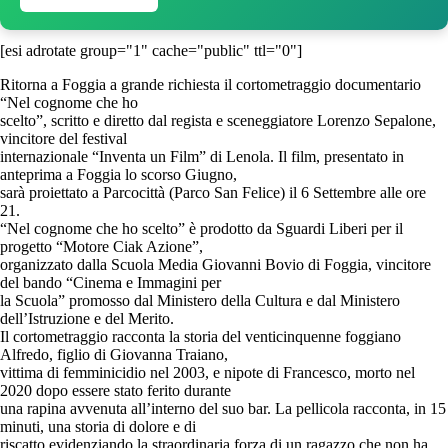
[esi adrotate group="1" cache="public" ttl="0"]
Ritorna a Foggia a grande richiesta il cortometraggio documentario
“Nel cognome che ho
scelto”, scritto e diretto dal regista e sceneggiatore Lorenzo Sepalone,
vincitore del festival
internazionale “Inventa un Film” di Lenola. Il film, presentato in
anteprima a Foggia lo scorso Giugno,
sarà proiettato a Parcocittà (Parco San Felice) il 6 Settembre alle ore
21.
“Nel cognome che ho scelto” è prodotto da Sguardi Liberi per il
progetto “Motore Ciak Azione”,
organizzato dalla Scuola Media Giovanni Bovio di Foggia, vincitore
del bando “Cinema e Immagini per
la Scuola” promosso dal Ministero della Cultura e dal Ministero
dell’Istruzione e del Merito.
Il cortometraggio racconta la storia del venticinquenne foggiano
Alfredo, figlio di Giovanna Traiano,
vittima di femminicidio nel 2003, e nipote di Francesco, morto nel
2020 dopo essere stato ferito durante
una rapina avvenuta all’interno del suo bar. La pellicola racconta, in 15
minuti, una storia di dolore e di
riscatto evidenziando la straordinaria forza di un ragazzo che non ha