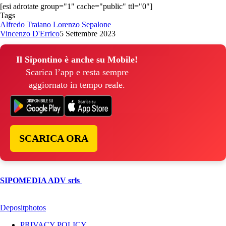
[esi adrotate group="1" cache="public" ttl="0"]
Tags
Alfredo Traiano
Lorenzo Sepalone
Vincenzo D'Errico
5 Settembre 2023
Il Sipontino è anche su Mobile!
Scarica l’app e resta sempre
aggiornato in tempo reale.
SCARICA ORA
© Copyright 2026, All Rights Reserved | foggiareporter.it by
SIPOMEDIA ADV srls
| P.iva 04409080712 - Supplemento della
testata giornalistica ilsipontino.net - Reg. Tribunale Foggia n. 532/2007
- Direttore: Luca Pernice -- Stock Photos provided by our partner
Depositphotos
PRIVACY POLICY