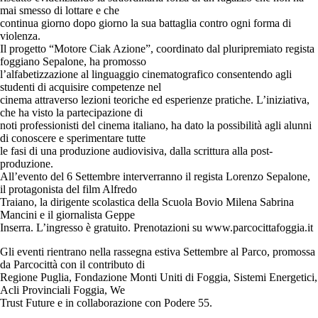
mai smesso di lottare e che
continua giorno dopo giorno la sua battaglia contro ogni forma di
violenza.
Il progetto “Motore Ciak Azione”, coordinato dal pluripremiato regista
foggiano Sepalone, ha promosso
l’alfabetizzazione al linguaggio cinematografico consentendo agli
studenti di acquisire competenze nel
cinema attraverso lezioni teoriche ed esperienze pratiche. L’iniziativa,
che ha visto la partecipazione di
noti professionisti del cinema italiano, ha dato la possibilità agli alunni
di conoscere e sperimentare tutte
le fasi di una produzione audiovisiva, dalla scrittura alla post-
produzione.
All’evento del 6 Settembre interverranno il regista Lorenzo Sepalone,
il protagonista del film Alfredo
Traiano, la dirigente scolastica della Scuola Bovio Milena Sabrina
Mancini e il giornalista Geppe
Inserra. L’ingresso è gratuito. Prenotazioni su www.parcocittafoggia.it
Gli eventi rientrano nella rassegna estiva Settembre al Parco, promossa
da Parcocittà con il contributo di
Regione Puglia, Fondazione Monti Uniti di Foggia, Sistemi Energetici,
Acli Provinciali Foggia, We
Trust Future e in collaborazione con Podere 55.