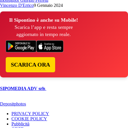
monsignor Giorgio Ferretti
Vincenzo D'Errico
9 Gennaio 2024
Il Sipontino è anche su Mobile!
Scarica l’app e resta sempre
aggiornato in tempo reale.
SCARICA ORA
© Copyright 2026, All Rights Reserved | foggiareporter.it by
SIPOMEDIA ADV srls
| P.iva 04409080712 - Supplemento della
testata giornalistica ilsipontino.net - Reg. Tribunale Foggia n. 532/2007
- Direttore: Luca Pernice -- Stock Photos provided by our partner
Depositphotos
PRIVACY POLICY
COOKIE POLICY
Pubblicità