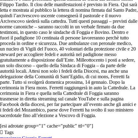
Filippo Tardio. Il clou delle manifestazioni è previsto in Fiera. Qui sarà
letta e mostrata al pubblico la lettera di nomina firmata dal Santo Padre,
quindi l’arcivescovo uscente consegnerà il pastorale e il nuovo
Arcivescovo siederà sulla cattedra. Tutti questi passaggi – previsti dalle
norme canoniche – saranno raccolti in un verbale firmato da due
testimoni, in questo caso le sindache di Foggia e Bovino. Dentro e
fuori il padiglione 10 centinaia di persone lavoreranno perchè tutto
proceda in ordine e sicurezza. Due ambulanze con peronale medico,
un nucleo di Vigili del Fuoco, 40 volontari della protezione civile e 20
steward per accogliere fedeli e autorità nel padiglione messo
gratuitamente a disposizione dall’Ente. Milleottocento i posti a sedere,
un solo discorso – quello della Sindaca di Foggia – da parte delle
autorità locali. Attesi non solo i fedeli della Diocesi, ma anche una
delegazione della Comunità di Sant’Egidio, di cui mons, Ferretti fa
parte. Tutto si svolgerà domenica prossima, 14 gennaio. Dopo la
cerimonia in Fiera mons. Ferretti raggiungerà in auto la Cattedrale. La
cerimonia in Fiera e quella nella Cattedrale di Foggia saranno
trasmesse in diretta streaming sul canale YouTube e sulla pagina
Facebook della diocesi, per far partecipare all’evento anche gli amici e
i fedeli del Mozambico, paese dove Ferretti ha svolto il suo ministero
sacerdotale fino all’elezione a Vescovo di Foggia.
[esi adrotate group="1" cache="public" ttl="0"]
Tags